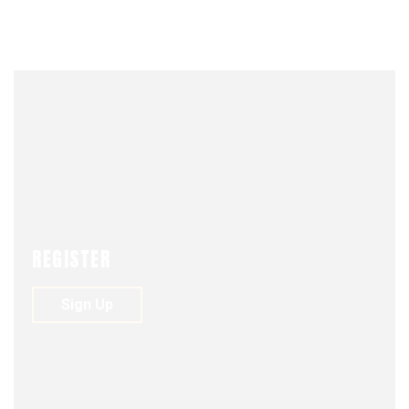
UNIÓN
MAY 10, 2010
REGISTER
U AL DIA
Sign Up