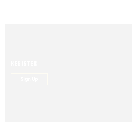
UNIÓN
MAY 24, 2023
REGISTER
Sign Up
COLUMNA DE OPINIÓN
SEGURIDAD Y DEFENSA
MAY 24, 2023
0
263
0
Entrevista de la periodista Nicole