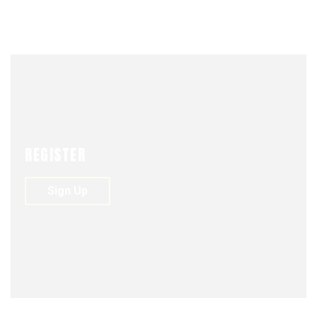
UNIÓN
JULY 8, 2024
REGISTER
Sign Up
HISTORIA MILITAR Y HÉROES OLVIDADOS
NEWS
UNIÓN AL DÍA