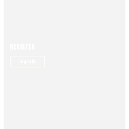
REGISTER
Sign Up
JULY 9, 2024
0
229
0
Transmisión del Juramento a la
Bandera y ofrenda floral de la Unión a