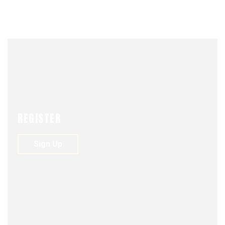
UNIÓN
JULY 13, 2024
REGISTER
Sign Up
NEWS
SEGURIDAD Y DEFENSA