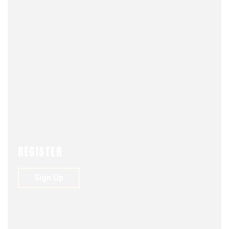
DESTACADOS
NEWS
U AL DIA
REGISTER
Sign Up
FJDM-C
JANUARY 13, 2026
0
360
VIEWS
0