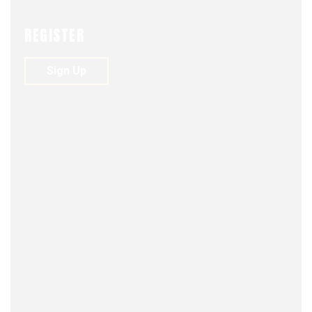
REGISTER
REQUISITOS
Sign Up
TEMAS
Abierto según su interés
TÍTULO
Times tamaño 16.
TEXTO
Letra Arial tamaño 10.
PÁRRAFOS