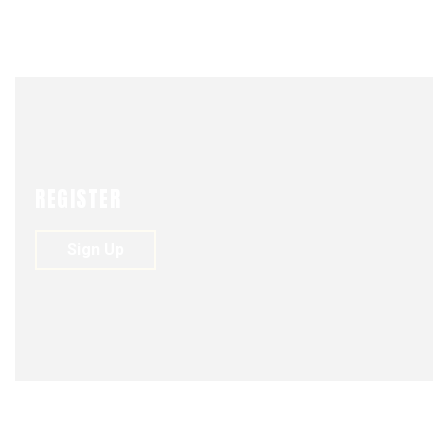
UNIÓN
OCTOBER 1, 2012
REGISTER
Sign Up
COLUMNA DE OPINIÓN
OCTOBER 1, 2012
0
163
0
El Foro de Sao Paulo
LAS OPINIONES EN ÉSTA COLUMNA DE OPINIÓN