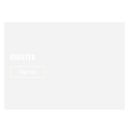
UNIÓN
JANUARY 16, 2019
REGISTER
Sign Up
COLUMNA DE OPINIÓN
JANUARY 16, 2019
0
125
0
PODER JUDICIAL Y DERECHOS HUMANOS
PODER JUDICIAL Y DERECHOS HUMANOS Haroldo