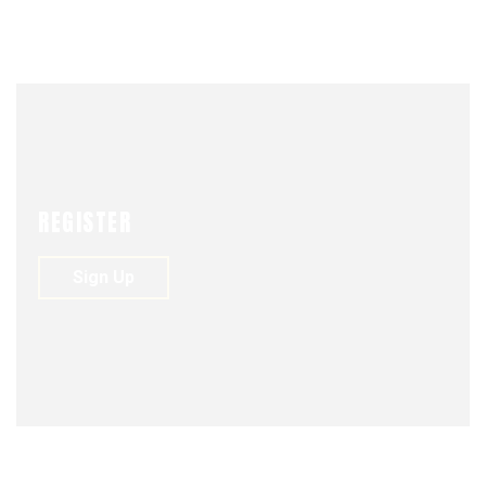
UNIÓN
APRIL 18, 2019
REGISTER
Sign Up
COLUMNA DE OPINIÓN
APRIL 18, 2019
0
159
0
A LOS VENCEDORES DE LOS VENCEDORES
DE BAILÉN