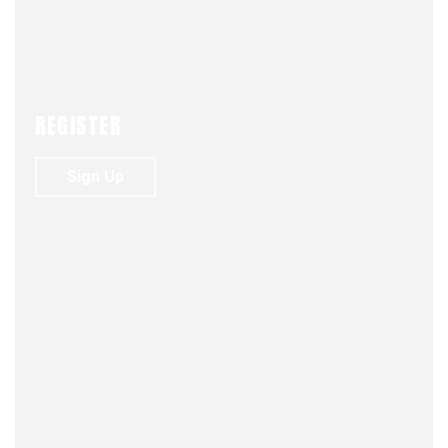
ACTUALIDAD
NEWS
REGISTER
Sign Up
FJDM-C
MAY 8, 2026
0
70
VIEWS
0
6 condenados por lesa
humanidad han muerto en menos de cinco meses