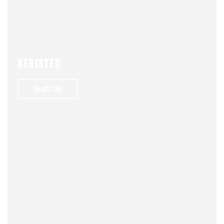
REGISTER
Sign Up
FJDM-C
JUNE 5, 2025
0
177
VIEWS
0