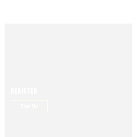
UNIÓN
ASOFAR
REGISTER
SEDE VALP
Sign Up
ADMIN
MAY 8, 2022
0
167
VIEWS
0