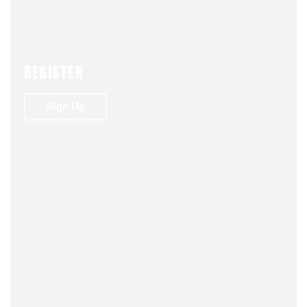
Página en construcción.
Director: CN Francisco Alomar
REGISTER
Sign Up
2 Comments