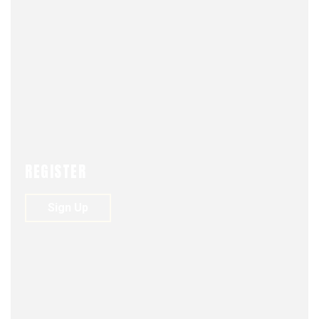
ACTUALIDAD
NEWS
REGISTER
Sign Up
FJDM-C
NOVEMBER 11, 2025
0
241
VIEWS
0