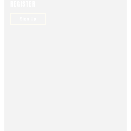
REGISTER
FJDM-C
JULY 25, 2025
0
179
VIEWS
0
Sign Up
POR FIN LAS CÁRCELES