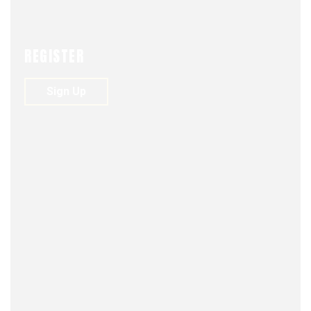
ACTUALIDAD
HISTORIA MILITAR Y HÉROES OLVIDADOS
NEWS
REGISTER
Sign Up
FJDM-C
FEBRUARY 12, 2025
0
202
VIEWS
0
Bartolucci habla del Santiaguillo y del descubrimiento
de
Valparaíso