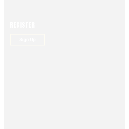
REGISTER
Sign Up
FJDM-C
JULY 12, 2025
0
122
VIEWS
0
BRICS, su nueva apuesta.
Dr. Jorge Sanz Jofré