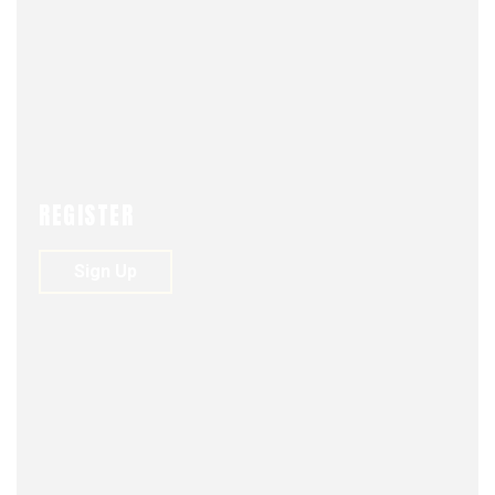
COLUMNA DE OPINIÓN
NEWS
REGISTER
Sign Up
FJDM-C
APRIL 17, 2026
0
109
VIEWS
0