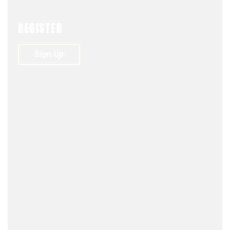
REGISTER
Sign Up
FJDM-C
JANUARY 30, 2026
0
299
VIEWS
0