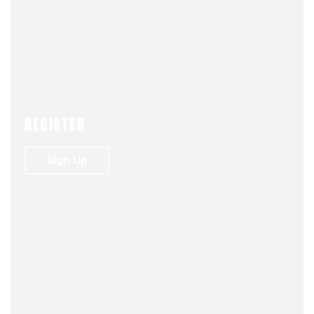
REGISTER
FJDM-C
JANUARY 4, 2025
0
157
VIEWS
0
Sign Up
Intervención de las Fuerzas
Armadas.
Almirante (R) Daniel Arellano Walbaum