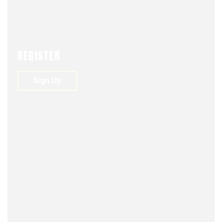
NEWS
U AL DIA
REGISTER
Sign Up
FJDM-C
MAY 7, 2025
0
181
VIEWS
0
INVITACIÓN ASAMBLEA GENERAL ORDINARIA
DE SOCIOS
AÑO 2024
Estimado socio