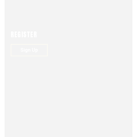
REGISTER
Sign Up
FJDM-C
OCTOBER 14, 2024
0
171
VIEWS
0
La paz no es gratis
Pilar Lizana, Investigadora Athenalab. Experta en
seguridad, narcotráfico y defensa