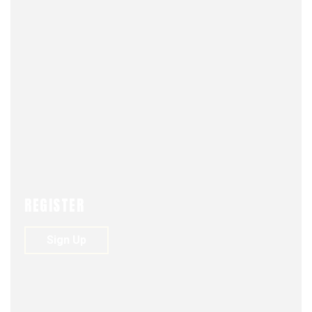
(CUADERNO DE TRABAJO
N° 2-2023)
NEWS
SEGURIDAD Y DEFENSA
REGISTER
Sign Up