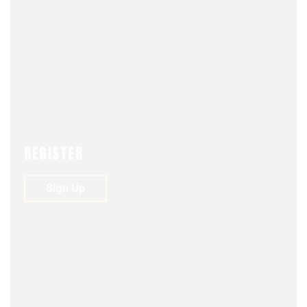
FJDM-C
JUNE 18, 2025
0
151
VIEWS
0
REGISTER
Mantener estado de excepción
Sign Up