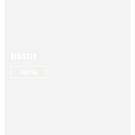
COLUMNA DE OPINIÓN
NEWS
REGISTER
Sign Up
FJDM-C
NOVEMBER 25, 2024
0
154
VIEWS
0
Monsalve en Capitán Yáber