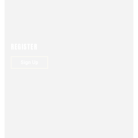
REGISTER
Sign Up
FJDM-C
DECEMBER 7, 2025
0
148
VIEWS
0
Nunca cansarse
de decir gracias