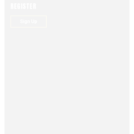
REGISTER
Sign Up
FJDM-C
MARCH 13, 2024
0
144
VIEWS
0
O´Higgins,
Beaucheff y Osorno
Antonio Yackcich Furche