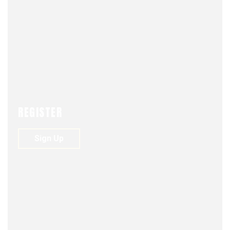
COLUMNA DE OPINIÓN
NEWS
REGISTER
Sign Up
FJDM-C
JANUARY 25, 2026
0
110
VIEWS
0
Postulación a la Secretaría
General de la ONU