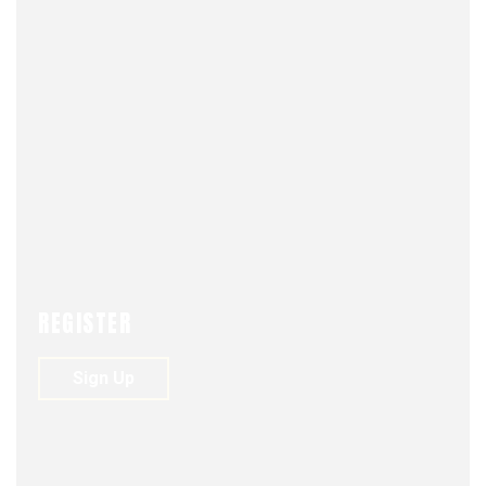
NEWS
SEDE VALP
REGISTER
FJDM-C
DECEMBER 12, 2023
0
145
VIEWS
0
Sign Up