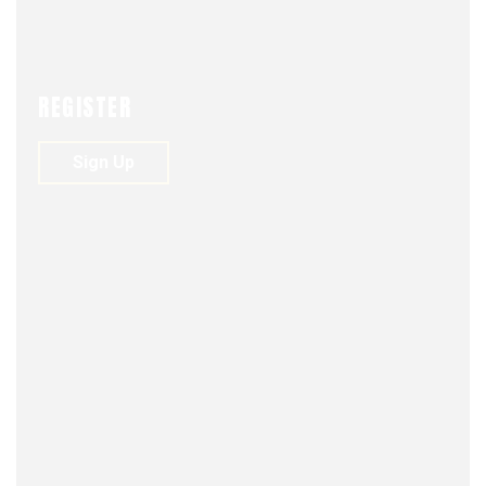
REGISTER
Sign Up
FJDM-C
DECEMBER 23, 2025
0
114
VIEWS
0