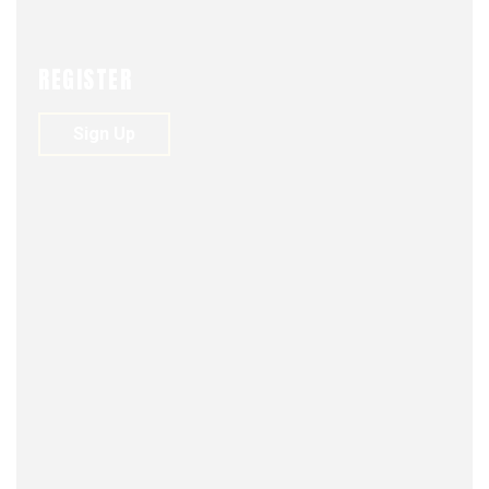
REGISTER
Sign Up
FJDM-C
JANUARY 17, 2026
0
114
VIEWS
0