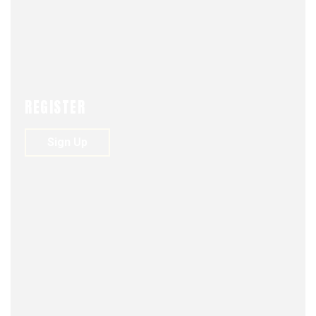
REGISTER
Sign Up
FJDM-C
JUNE 1, 2026
0
82
VIEWS
0
Reunión mensual del