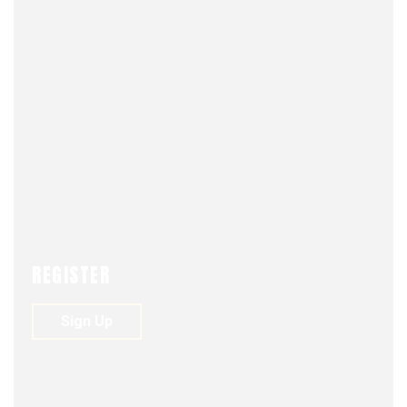
JULY 24, 2026
0
30
0
DOS EJERCICIOS DEL PODER. Gonzalo
Rojas Sánchez – El Mercurio
…
FJDM-C
REGISTER
Sign Up