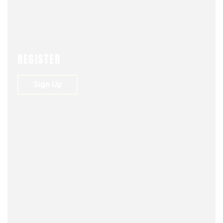
JUNE 18, 2026
0
48
0
Willy Bascuñán, Baquedano y una
oportunidad de unidad nacional.
Christian Slater E. El Líbero
REGISTER
…
Sign Up
FJDM-C