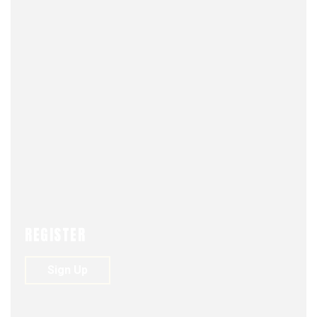
COLUMNA DE OPINIÓN
NEWS
REGISTER
Sign Up
AUGUST 27, 2025
0
149
0
La inaplicabilidad de los criterios de